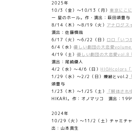
2025年
10/3（金）～10/13（月）
東京にこ
ー 星のホール。作・演出：萩田頌豊与
8/14（木）～8/19（火）
アナログスイ
演出：佐藤慎哉
6/17（火）～6/22（日）
ロロ「いつ
6/4（水）
優しい劇団の大恋愛volu
4/19（土）
優しい劇団の大恋愛vol
演出：尾崎優人
4/2（水）～4/6（日）
HIGHcolor
1/29（水）～2/2（日）爍綽とvol.2
頌豊与
1/23（木）～1/25（土）
「解体され
HIKARI。作：オノマリコ 演出：199
2024年
10/29（火）～11/2（土）チャ
出：山本真生