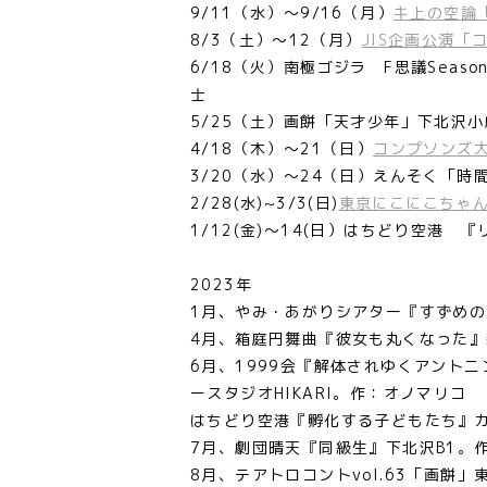
9/11（水）～9/16（月）
キ上の空論
8/3（土）～12（月）
JIS企画公演「
6/18（火）南極ゴジラ F思議Seas
士
5/25（土）画餅「天才少年」下北沢
4/18（木）～21（日）
コンプソンズ大
3/20（水）～24（日）えんそく「
2/28(水)~3/3(日)
東京にこにこちゃ
1/12(金)～14(日）はちどり空港
2023年
1月、やみ・あがりシアター『すずめの
4月、箱庭円舞曲『彼女も丸くなった
6月、1999会『解体されゆくアント
ースタジオHIKARI。作：オノマリコ
はちどり空港『孵化する子どもたち』カ
7月、劇団晴天『同級生』下北沢B1。
8月、テアトロコントvol.63「画餅