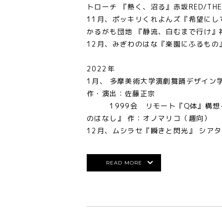
トローチ 『熱く、沼る』赤坂RED/TH
11月、ポッキリくれよんズ『希望にし
かるがも団地 『静流、白むまで行け』神
12月、みぎわのはな『楽園にふるもの
2022年
1月、 多摩美術大学演劇舞踊デザイン
作・演出：佐藤正宗
1999会 リモート『Q体』構想-
のはなし』 作：オノマリコ（趣向）
12月、ムシラセ『瞬きと閃光』 シア
READ MORE